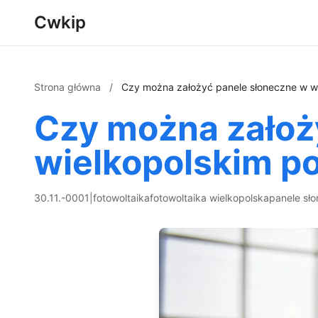
Cwkip
Strona główna
/
Czy można założyć panele słoneczne w w
Czy można założ
wielkopolskim p
30.11.-0001
|
fotowoltaika
fotowoltaika wielkopolska
panele sł