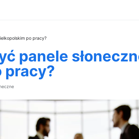
ielkopolskim po pracy?
yć panele słoneczn
o pracy?
oneczne