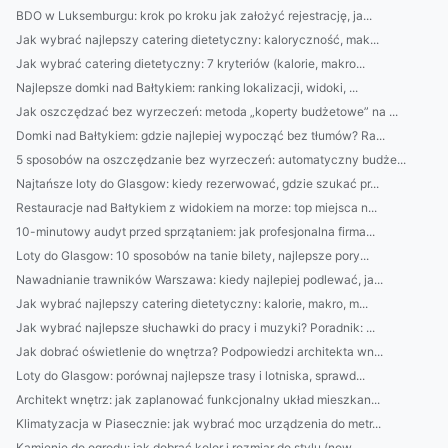
BDO w Luksemburgu: krok po kroku jak założyć rejestrację, ja...
Jak wybrać najlepszy catering dietetyczny: kaloryczność, mak...
Jak wybrać catering dietetyczny: 7 kryteriów (kalorie, makro...
Najlepsze domki nad Bałtykiem: ranking lokalizacji, widoki, ...
Jak oszczędzać bez wyrzeczeń: metoda „koperty budżetowe” na ...
Domki nad Bałtykiem: gdzie najlepiej wypocząć bez tłumów? Ra...
5 sposobów na oszczędzanie bez wyrzeczeń: automatyczny budże...
Najtańsze loty do Glasgow: kiedy rezerwować, gdzie szukać pr...
Restauracje nad Bałtykiem z widokiem na morze: top miejsca n...
10-minutowy audyt przed sprzątaniem: jak profesjonalna firma...
Loty do Glasgow: 10 sposobów na tanie bilety, najlepsze pory...
Nawadnianie trawników Warszawa: kiedy najlepiej podlewać, ja...
Jak wybrać najlepszy catering dietetyczny: kalorie, makro, m...
Jak wybrać najlepsze słuchawki do pracy i muzyki? Poradnik: ...
Jak dobrać oświetlenie do wnętrza? Podpowiedzi architekta wn...
Loty do Glasgow: porównaj najlepsze trasy i lotniska, sprawd...
Architekt wnętrz: jak zaplanować funkcjonalny układ mieszkan...
Klimatyzacja w Piasecznie: jak wybrać moc urządzenia do metr...
Kamienie do ogrodu: jak dobrać kolor i rozmiar do stylu (now...