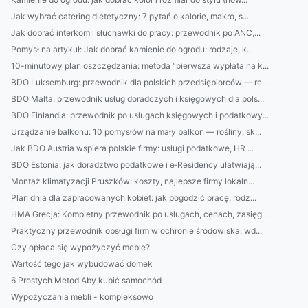
Jak wybrać catering dietetyczny: 7 pytań o kalorie, makro, s...
Jak dobrać interkom i słuchawki do pracy: przewodnik po ANC,...
Pomysł na artykuł: Jak dobrać kamienie do ogrodu: rodzaje, k...
10-minutowy plan oszczędzania: metoda “pierwsza wypłata na k...
BDO Luksemburg: przewodnik dla polskich przedsiębiorców — re...
BDO Malta: przewodnik usług doradczych i księgowych dla pols...
BDO Finlandia: przewodnik po usługach księgowych i podatkowy...
Urządzanie balkonu: 10 pomysłów na mały balkon — rośliny, sk...
Jak BDO Austria wspiera polskie firmy: usługi podatkowe, HR ...
BDO Estonia: jak doradztwo podatkowe i e‑Residency ułatwiają...
Montaż klimatyzacji Pruszków: koszty, najlepsze firmy lokaln...
Plan dnia dla zapracowanych kobiet: jak pogodzić pracę, rodz...
HMA Grecja: Kompletny przewodnik po usługach, cenach, zasięg...
Praktyczny przewodnik obsługi firm w ochronie środowiska: wd...
Czy opłaca się wypożyczyć meble?
Wartość tego jak wybudować domek
6 Prostych Metod Aby kupić samochód
Wypożyczania mebli - kompleksowo