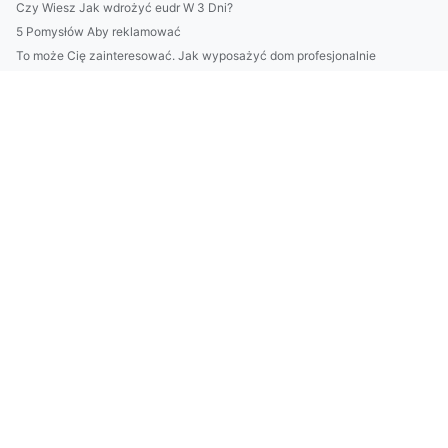
Czy Wiesz Jak wdrożyć eudr W 3 Dni?
5 Pomysłów Aby reklamować
To może Cię zainteresować. Jak wyposażyć dom profesjonalnie
Czy w 2023 zdołasz obliczyć ślad węglowy w firmie?
Nawet Nie Myśl Aby zamontować klime w łomiankach Zanim Nie P...
Kto może naprawić klimatyzację?
stworzyć ładny dom i ogród? Dobrze albo wcale!
Nigdy Nie Rób Tych 7 Rzeczy Jeśli Chcesz obliczyć ślad węglo...
Czy ktoś wie jak rozwijać technologię?
Czy ktoś może mi pomóc wykonać odbiór elektroodpadów w Biały...
Szukam informacji jak chronić środowisko
Wspaniały sposób na to jak naprawić klimatyzację
Wycena tego jak organizować imprezę
Hvordan kjøpe høydejusterbare pulter - timepris
Więcej artykułów
Jak wykonać odbiór elektroodpadów w Białymstoku - nowości w...
Tylko w tym wpisie dowiesz się jak profesjonalnie zamówić po...