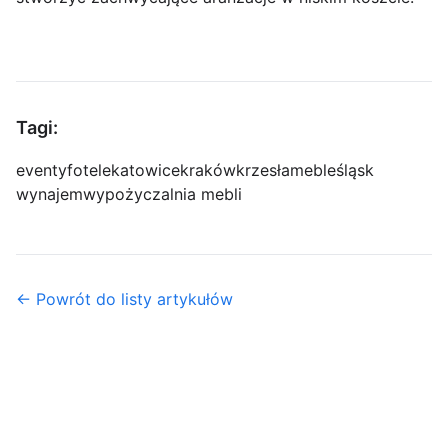
Tagi:
eventy
fotele
katowice
kraków
krzesła
meble
śląsk
wynajem
wypożyczalnia mebli
← Powrót do listy artykułów