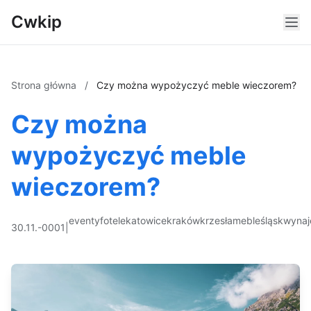
Cwkip
Strona główna
/
Czy można wypożyczyć meble wieczorem?
Czy można
wypożyczyć meble
wieczorem?
eventy
fotele
katowice
kraków
krzesła
meble
śląsk
wyna
30.11.-0001
|