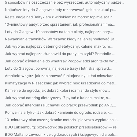
5 sposobów na oszczędzanie bez wyrzeczeń: automatyczny budże...
Najtańsze loty do Glasgow: kiedy rezerwować, gdzie szukać pr...
Restauracje nad Bałtykiem z widokiem na morze: top miejsca n...
10-minutowy audyt przed sprzątaniem: jak profesjonalna firma...
Loty do Glasgow: 10 sposobów na tanie bilety, najlepsze pory...
Nawadnianie trawników Warszawa: kiedy najlepiej podlewać, ja...
Jak wybrać najlepszy catering dietetyczny: kalorie, makro, m...
Jak wybrać najlepsze słuchawki do pracy i muzyki? Poradnik: ...
Jak dobrać oświetlenie do wnętrza? Podpowiedzi architekta wn...
Loty do Glasgow: porównaj najlepsze trasy i lotniska, sprawd...
Architekt wnętrz: jak zaplanować funkcjonalny układ mieszkan...
Klimatyzacja w Piasecznie: jak wybrać moc urządzenia do metr...
Kamienie do ogrodu: jak dobrać kolor i rozmiar do stylu (now...
Jak wybrać catering dietetyczny: 7 pytań o kalorie, makro, s...
Jak dobrać interkom i słuchawki do pracy: przewodnik po ANC,...
Pomysł na artykuł: Jak dobrać kamienie do ogrodu: rodzaje, k...
10-minutowy plan oszczędzania: metoda “pierwsza wypłata na k...
BDO Luksemburg: przewodnik dla polskich przedsiębiorców — re...
BDO Malta: przewodnik usług doradczych i księgowych dla pols...