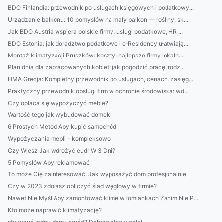
BDO Finlandia: przewodnik po usługach księgowych i podatkowy...
Urządzanie balkonu: 10 pomysłów na mały balkon — rośliny, sk...
Jak BDO Austria wspiera polskie firmy: usługi podatkowe, HR ...
BDO Estonia: jak doradztwo podatkowe i e‑Residency ułatwiają...
Montaż klimatyzacji Pruszków: koszty, najlepsze firmy lokaln...
Plan dnia dla zapracowanych kobiet: jak pogodzić pracę, rodz...
HMA Grecja: Kompletny przewodnik po usługach, cenach, zasięg...
Praktyczny przewodnik obsługi firm w ochronie środowiska: wd...
Czy opłaca się wypożyczyć meble?
Wartość tego jak wybudować domek
6 Prostych Metod Aby kupić samochód
Wypożyczania mebli - kompleksowo
Czy Wiesz Jak wdrożyć eudr W 3 Dni?
5 Pomysłów Aby reklamować
To może Cię zainteresować. Jak wyposażyć dom profesjonalnie
Czy w 2023 zdołasz obliczyć ślad węglowy w firmie?
Nawet Nie Myśl Aby zamontować klime w łomiankach Zanim Nie P...
Kto może naprawić klimatyzację?
stworzyć ładny dom i ogród? Dobrze albo wcale!