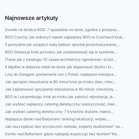
Najnowsze artykuły
Domek na działce ROD: 7 sposobów na tanie, zgodne z przepisa...
BDO Czechy: jak wdrożyć rejestr odpadowy BDO w Czechach krok...
5 pomysłów jak urządzić mały balkon: sprytne przechowywanie,...
BDO Słowacja krok po kroku: jak zarejestrować się w systemie...
|Taras jak z katalogu: 10 zasad architektury ogrodowej—ścież...
5 błędów w doborze mebli do biura: jak dopasować biurko i kr...
Loty do Glasgow: porównanie cen z Polski, najlepsze miesiące...
Jak sprzątać mieszkanie w 60 minut krok po kroku: plan, chec...
Jak zaplanować sprzątanie mieszkania w 60 minut: checklisty ...
BDO w Luksemburgu: krok po kroku jak założyć rejestrację, ja...
Jak wybrać najlepszy catering dietetyczny: kaloryczność, mak...
Jak wybrać catering dietetyczny: 7 kryteriów (kalorie, makro...
Najlepsze domki nad Bałtykiem: ranking lokalizacji, widoki, ...
Jak oszczędzać bez wyrzeczeń: metoda „koperty budżetowe” na ...
Domki nad Bałtykiem: gdzie najlepiej wypocząć bez tłumów? Ra...