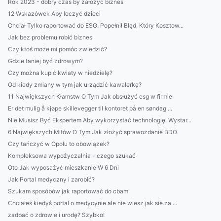
Rok 2023 - dobry czas by założyć biznes
12 Wskazówek Aby leczyć dzieci
Chciał Tylko raportować do ESG. Popełnił Błąd, Który Kosztow...
Jak bez problemu robić biznes
Czy ktoś może mi pomóc zwiedzić?
Gdzie taniej być zdrowym?
Czy można kupić kwiaty w niedzielę?
Od kiedy zmiany w tym jak urządzić kawalerkę?
11 Największych Kłamstw O Tym Jak obsłużyć esg w firmie
Er det mulig å kjøpe skillevegger til kontoret på en søndag ...
Nie Musisz Być Ekspertem Aby wykorzystać technologię. Wystar...
6 Największych Mitów O Tym Jak złożyć sprawozdanie BDO
Czy tańczyć w Opolu to obowiązek?
Kompleksowa wypożyczalnia - czego szukać
Oto Jak wyposażyć mieszkanie W 6 Dni
Jak Portal medyczny i zarobić?
Szukam sposóbów jak raportować do cbam
Chciałeś kiedyś portal o medycynie ale nie wiesz jak sie za ...
zadbać o zdrowie i urodę? Szybko!