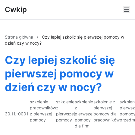
Cwkip
Strona główna
/
Czy lepiej szkolić się pierwszej pomocy w
dzień czy w nocy?
Czy lepiej szkolić się
pierwszej pomocy w
dzień czy w nocy?
szkolenie
szkolenie
szkolenie
szkolenie z
szkolen
pracowników
z
z
pierwszej
pierwsz
30.11.-0001
|
z pierwszej
pierwszej
pierwszej
pomocy dla
pomoc
pomocy
pomocy
pomocy
pracowników
przedm
dla firm