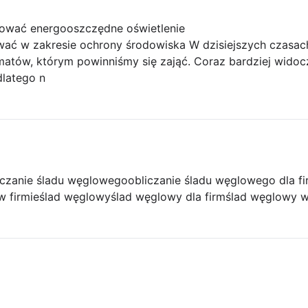
lować energooszczędne oświetlenie
ać w zakresie ochrony środowiska W dzisiejszych czasac
atów, którym powinniśmy się zająć. Coraz bardziej widocz
dlatego n
iczanie śladu węglowego
obliczanie śladu węglowego dla f
w firmie
ślad węglowy
ślad węglowy dla firm
ślad węglowy w