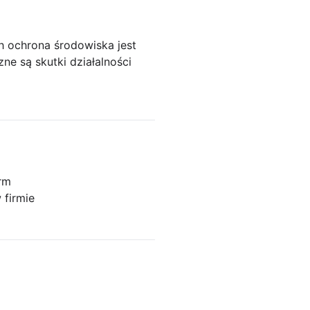
h ochrona środowiska jest
ne są skutki działalności
irm
 firmie