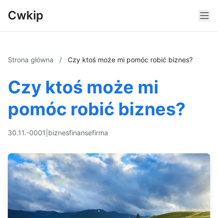
Cwkip
Strona główna
/
Czy ktoś może mi pomóc robić biznes?
Czy ktoś może mi
pomóc robić biznes?
30.11.-0001
|
biznes
finanse
firma