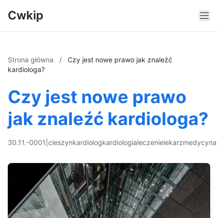
Cwkip
Strona główna
/
Czy jest nowe prawo jak znaleźć
kardiologa?
Czy jest nowe prawo
jak znaleźć kardiologa?
30.11.-0001
|
cieszyn
kardiolog
kardiologia
leczenie
lekarz
medycyna