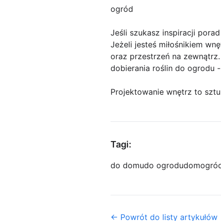
ogród
Jeśli szukasz inspiracji por
Jeżeli jesteś miłośnikiem wn
oraz przestrzeń na zewnątrz. 
dobierania roślin do ogrodu -
Projektowanie wnętrz to sztu
Tagi:
do domu
do ogrodu
dom
ogró
← Powrót do listy artykułów