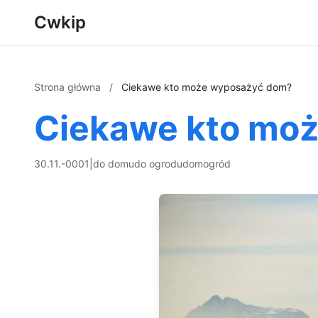
Cwkip
Strona główna
/
Ciekawe kto może wyposażyć dom?
Ciekawe kto mo
30.11.-0001
|
do domu
do ogrodu
dom
ogród