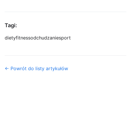
Tagi:
diety
fitness
odchudzanie
sport
← Powrót do listy artykułów