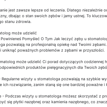
nie jest zawsze lepsze od leczenia. Dlatego niezależnie o
zny, dbając o stan swoich zębów i jamy ustnej. To kluczo
o stanu zdrowia.
atolog może udzielić
Powinieneś Pomyśleć O Tym Jak leczyć zęby u stomatologa
oga pozwalają na profesjonalną opiekę nad Twoimi zębami.
i uniknąć poważnych problemów z zębami w przyszłości.
omatolog może udzielić Ci porad dotyczących codziennej h
 odpowiednich produktów pielęgnacyjnych dla Twoich zęb
 Regularne wizyty u stomatologa pozwalają na szybkie wy
 ich rozwiązanie, zanim staną się one bardziej poważne i
ie - Podczas wizyty u stomatologa możesz skorzystać z p
yć się płytki nazębnej oraz kamienia nazębnego, co znac