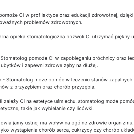
 pomoże Ci w profilaktyce oraz edukacji zdrowotnej, dzięki
 poważnych problemów zdrowotnych.
arna opieka stomatologiczna pozwoli Ci utrzymać piękny u
- Stomatolog pomoże Ci w zapobieganiu próchnicy oraz lec
ubytków i zapewni zdrowe zęby na dłużej.
h - Stomatolog może pomóc w leczeniu stanów zapalnych d
mów z przyzębiem oraz chorób przyzębia.
śli zależy Ci na estetyce uśmiechu, stomatolog może pom
yczne, takie jak wybielanie czy licówki.
drowia jamy ustnej ma wpływ na ogólne zdrowie organizmu.
zyko wystąpienia chorób serca, cukrzycy czy chorób ukł