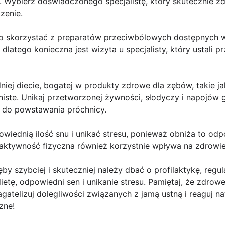
 Wybierz doświadczonego specjalistę, który skutecznie zd
zenie.
 skorzystać z preparatów przeciwbólowych dostępnych w 
dlatego konieczna jest wizyta u specjalisty, który ustali 
niej diecie, bogatej w produkty zdrowe dla zębów, takie 
rniste. Unikaj przetworzonej żywności, słodyczy i napojó
ć do powstawania próchnicy.
wiednią ilość snu i unikać stresu, ponieważ obniża to od
 aktywność fizyczna również korzystnie wpływa na zdrowie
y szybciej i skuteczniej należy dbać o profilaktykę, regul
dietę, odpowiedni sen i unikanie stresu. Pamiętaj, że zdr
gatelizuj dolegliwości związanych z jamą ustną i reaguj n
zne!