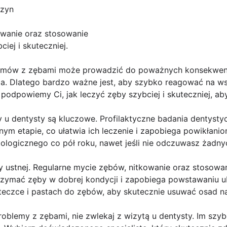
szyn
wanie oraz stosowanie
iej i skuteczniej.
emów z zębami może prowadzić do poważnych konsekwencji
ba. Dlatego bardzo ważne jest, aby szybko reagować na ws
 podpowiemy Ci, jak leczyć zęby szybciej i skuteczniej, ab
y u dentysty są kluczowe. Profilaktyczne badania dentyst
m etapie, co ułatwia ich leczenie i zapobiega powikłanio
logicznego co pół roku, nawet jeśli nie odczuwasz żadnyc
my ustnej. Regularne mycie zębów, nitkowanie oraz stosowa
zymać zęby w dobrej kondycji i zapobiega powstawaniu u
eczce i pastach do zębów, aby skutecznie usuwać osad na
problemy z zębami, nie zwlekaj z wizytą u dentysty. Im szyb