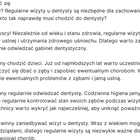
 się
? Regularne wizyty u dentysty są niezbędne dla zachowani
 kto tak naprawdę musi chodzić do dentysty?
scy! Niezależnie od wieku i stanu zdrowia, regularne wizy
ustnej i utrzymania zdrowego uśmiechu. Dlatego warto za
nie odwiedzać gabinet dentystyczny.
y chodzić dzieci. Już od najmłodszych lat warto uczestni
uczyć się dbać o zęby i zapobiec ewentualnym chorobom. W
ie ewentualnych problemów z zębami i jamą ustną.
y regularnie odwiedzać dentystę. Codzienna higiena jamy 
o regularnie kontrolować stan swoich zębów podczas wizyt
hnicy warto wykryć jak najwcześniej, aby uniknąć poważn
owinny zaniedbywać wizyt u dentysty. Wraz z wiekiem mog
dziąsłami, dlatego regularne wizyty są niezwykle ważne d
zwojowi chorób.