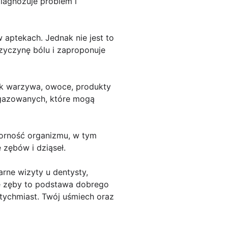
iagnozuje problem i
aptekach. Jednak nie jest to
przyczynę bólu i zaproponuje
jak warzywa, owoce, produkty
w gazowanych, które mogą
porność organizmu, w tym
 zębów i dziąseł.
arne wizyty u dentysty,
owe zęby to podstawa dobrego
atychmiast. Twój uśmiech oraz