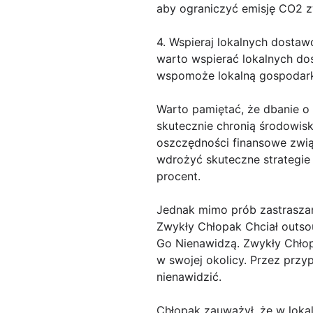
aby ograniczyć emisję CO2 z
4. Wspieraj lokalnych dosta
warto wspierać lokalnych dos
wspomoże lokalną gospodar
Warto pamiętać, że dbanie o 
skutecznie chronią środowisk
oszczędności finansowe zwią
wdrożyć skuteczne strategie 
procent.
Jednak mimo prób zastraszan
Zwykły Chłopak Chciał outs
Go Nienawidzą. Zwykły Chłop
w swojej okolicy. Przez przy
nienawidzić.
Chłopak zauważył, że w loka