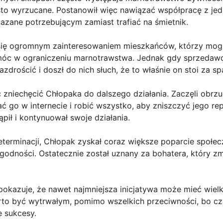
ęsto wyrzucane. Postanowił więc nawiązać współpracę z je
azane potrzebującym zamiast trafiać na śmietnik.
się ogromnym zainteresowaniem mieszkańców, którzy mog
óc w ograniczeniu marnotrawstwa. Jednak gdy sprzedawcy 
zdrościć i doszł do nich słuch, że to właśnie on stoi za s
 zniechęcić Chłopaka do dalszego działania. Zaczęli obrz
wać go w internecie i robić wszystko, aby zniszczyć jego r
ąpił i kontynuował swoje działania.
determinacji, Chłopak zyskał coraz większe poparcie społec
rygodności. Ostatecznie został uznany za bohatera, który z
pokazuje, że nawet najmniejsza inicjatywa może mieć wiel
rto być wytrwałym, pomimo wszelkich przeciwności, bo cz
e sukcesy.