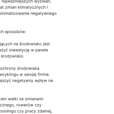
z najważniejszych wyzwań,
at zmian klimatycznych i
 zminimalizowanie negatywnego
ych sposobów:
jących na środowisko jest
ażyć inwestycję w panele
 środowisko.
 ochrony środowiska.
cyklingu w swojej firmie.
iejszyć negatywny wpływ na
tem walki ze zmianami
icznego, rowerów czy
olingu czy pracy zdalnej,