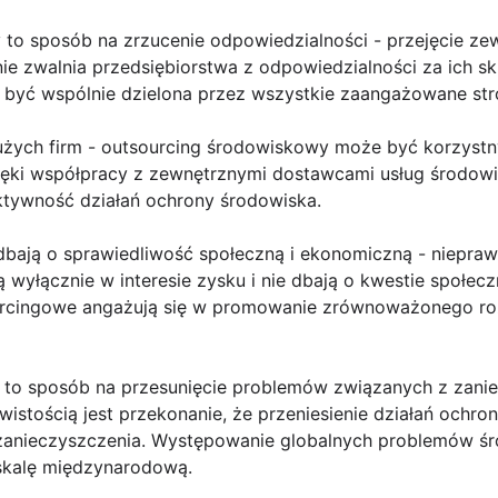
to sposób na zrzucenie odpowiedzialności - przejęcie zewn
ie zwalnia przedsiębiorstwa z odpowiedzialności za ich s
być wspólnie dzielona przez wszystkie zaangażowane str
dużych firm - outsourcing środowiskowy może być korzystn
zięki współpracy z zewnętrznymi dostawcami usług środo
ktywność działań ochrony środowiska.
dbają o sprawiedliwość społeczną i ekonomiczną - niepraw
ą wyłącznie w interesie zysku i nie dbają o kwestie społec
urcingowe angażują się w promowanie zrównoważonego ro
 to sposób na przesunięcie problemów związanych z zani
wistością jest przekonanie, że przeniesienie działań ochr
zanieczyszczenia. Występowanie globalnych problemów 
skalę międzynarodową.