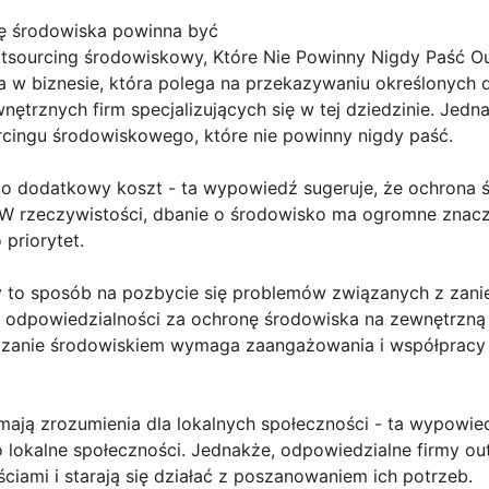
ę środowiska powinna być
tsourcing środowiskowy, Które Nie Powinny Nigdy Paść O
a w biznesie, która polega na przekazywaniu określonych 
trznych firm specjalizujących się w tej dziedzinie. Jednak
cingu środowiskowego, które nie powinny nigdy paść.
ko dodatkowy koszt - ta wypowiedź sugeruje, że ochrona ś
 W rzeczywistości, dbanie o środowisko ma ogromne znacze
priorytet.
 to sposób na pozbycie się problemów związanych z zani
ie odpowiedzialności za ochronę środowiska na zewnętrzną
dzanie środowiskiem wymaga zaangażowania i współprac
mają zrozumienia dla lokalnych społeczności - ta wypowied
o lokalne społeczności. Jednakże, odpowiedzialne firmy o
ściami i starają się działać z poszanowaniem ich potrzeb.