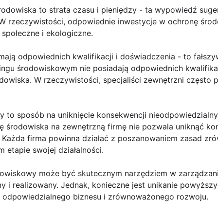
odowiska to strata czasu i pieniędzy - ta wypowiedź suge
e. W rzeczywistości, odpowiednie inwestycje w ochronę śr
 społeczne i ekologiczne.
mają odpowiednich kwalifikacji i doświadczenia - to fałszy
cingu środowiskowym nie posiadają odpowiednich kwalifika
rodowiska. W rzeczywistości, specjaliści zewnętrzni często
 to sposób na uniknięcie konsekwencji nieodpowiedzialnyc
ę środowiska na zewnętrzną firmę nie pozwala uniknąć ko
ń. Każda firma powinna działać z poszanowaniem zasad z
etapie swojej działalności.
dowiskowy może być skutecznym narzędziem w zarządzaniu
y i realizowany. Jednak, konieczne jest unikanie powyższ
i odpowiedzialnego biznesu i zrównoważonego rozwoju.