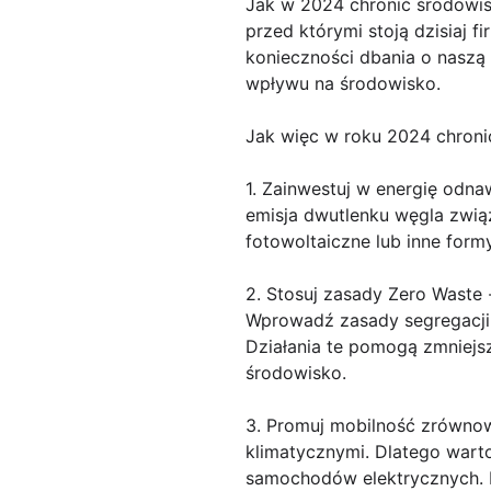
Jak w 2024 chronić środowis
przed którymi stoją dzisiaj 
konieczności dbania o naszą 
wpływu na środowisko.
Jak więc w roku 2024 chroni
1. Zainwestuj w energię odn
emisja dwutlenku węgla związ
fotowoltaiczne lub inne form
2. Stosuj zasady Zero Waste
Wprowadź zasady segregacji 
Działania te pomogą zmniejs
środowisko.
3. Promuj mobilność zrównow
klimatycznymi. Dlatego wart
samochodów elektrycznych. 