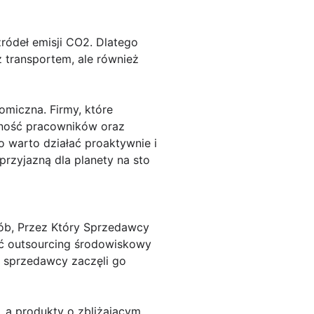
ródeł emisji CO2. Dlatego
z transportem, ale również
omiczna. Firmy, które
alność pracowników oraz
 warto działać proaktywnie i
przyjazną dla planety na sto
ób, Przez Który Sprzedawcy
ić outsourcing środowiskowy
e sprzedawcy zaczęli go
 a produkty o zbliżającym