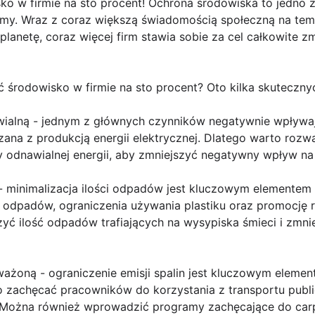
ko w firmie na sto procent! Ochrona środowiska to jedno 
firmy. Wraz z coraz większą świadomością społeczną na tem
planetę, coraz więcej firm stawia sobie za cel całkowite
ć środowisko w firmie na sto procent? Oto kilka skuteczn
awialną - jednym z głównych czynników negatywnie wpływa
ana z produkcją energii elektrycznej. Dlatego warto rozw
y odnawialnej energii, aby zmniejszyć negatywny wpływ na
 - minimalizacja ilości odpadów jest kluczowym elementem
odpadów, ograniczenia używania plastiku oraz promocję re
zyć ilość odpadów trafiających na wysypiska śmieci i zmn
ażoną - ograniczenie emisji spalin jest kluczowym elemen
o zachęcać pracowników do korzystania z transportu publ
Można również wprowadzić programy zachęcające do carpo