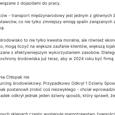
wiązane z dojazdami do pracy.
wców - transport międzynarodowy jest jednym z głównych ź
tawców, co nie tylko zmniejszy emisję spalin związanych 
kę.
środowisko to nie tylko kwestia moralna, ale również ekon
o, mogą liczyć na większe zaufanie klientów, większą loj
zane z efektywniejszym wykorzystaniem zasobów. Dlatego
ochrony środowiska już teraz, aby w 2024 roku być firmą 
ia Chłopak nie
ourcing środowiskowy. Przypadkowo Odkrył 1 Dziwny Spos
ak postanowił zrobić coś niezwykłego - chciał wprowadz
padek odkrył jednak jeden dziwny sposób, który sprawił, ż
lnych sklepach często występuje marnotrawstwo żywności,