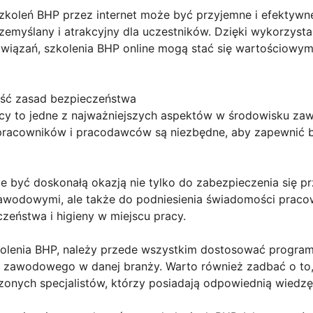
oleń BHP przez internet może być przyjemne i efektywne, 
emyślany i atrakcyjny dla uczestników. Dzięki wykorzyst
ozwiązań, szkolenia BHP online mogą stać się wartościowy
ość zasad bezpieczeństwa
acy to jedne z najważniejszych aspektów w środowisku z
 pracowników i pracodawców są niezbędne, aby zapewnić b
 być doskonałą okazją nie tylko do zabezpieczenia się p
wodowymi, ale także do podniesienia świadomości praco
zeństwa i higieny w miejscu pracy.
kolenia BHP, należy przede wszystkim dostosować progra
a zawodowego w danej branży. Warto również zadbać o to,
nych specjalistów, którzy posiadają odpowiednią wiedzę i