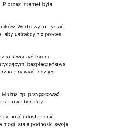
P przez internet była
estników. Warto wykorzystać
a, aby uatrakcyjnić proces
Można stworzyć forum
dotyczącymi bezpieczeństwa
 można omawiać bieżące
P. Można np. przygotować
odatkowe benefity.
gularność i dostępność
 mogli stale podnosić swoje