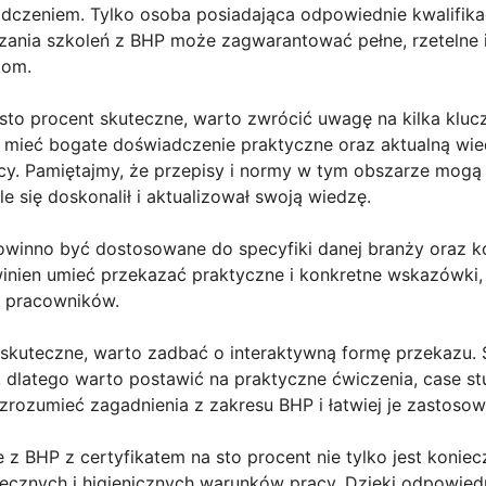
dczeniem. Tylko osoba posiadająca odpowiednie kwalifikac
zania szkoleń z BHP może zagwarantować pełne, rzetelne
kom.
 sto procent skuteczne, warto zwrócić uwagę na kilka klu
en mieć bogate doświadczenie praktyczne oraz aktualną wie
acy. Pamiętajmy, że przepisy i normy w tym obszarze mogą
le się doskonalił i aktualizował swoją wiedzę.
powinno być dostosowane do specyfiki danej branży oraz 
owinien umieć przekazać praktyczne i konkretne wskazówki
 pracowników.
o skuteczne, warto zadbać o interaktywną formę przekazu.
 dlatego warto postawić na praktyczne ćwiczenia, case st
rozumieć zagadnienia z zakresu BHP i łatwiej je zastosow
e z BHP z certyfikatem na sto procent nie tylko jest koniec
iecznych i higienicznych warunków pracy. Dzięki odpowi