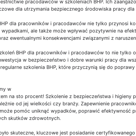
zestnictwie pracodawców w szkoleniach BHP. Ich zaangaż
czowe dla utrzymania bezpiecznego środowiska pracy dla
BHP dla pracowników i pracodawców nie tylko przynosi ko
d wypadkami, ale także może wpływać pozytywnie na efek
 oraz ewentualnymi konsekwencjami związanymi z narusze
zkoleń BHP dla pracowników i pracodawców to nie tylko 
inwestycja w bezpieczeństwo i dobre warunki pracy dla w
o regularne szkolenia BHP, które przyczynią się do poprawy
rmy w
atem na sto procent! Szkolenie z bezpieczeństwa i higieny 
ezależnie od jej wielkości czy branży. Zapewnienie pracown
P może pomóc uniknąć wypadków, poprawić efektywność p
wych skutków zdrowotnych.
yło skuteczne, kluczowe jest posiadanie certyfikowanego 