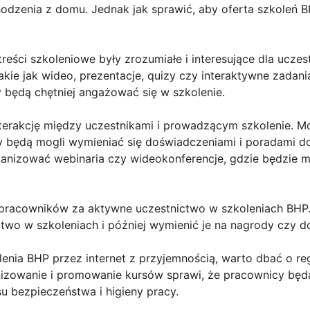
dzenia z domu. Jednak jak sprawić, aby oferta szkoleń BH
treści szkoleniowe były zrozumiałe i interesujące dla ucz
akie jak wideo, prezentacje, quizy czy interaktywne zadani
cy będą chętniej angażować się w szkolenie.
nterakcję między uczestnikami i prowadzącym szkolenie. 
y będą mogli wymieniać się doświadczeniami i poradami 
ganizować webinaria czy wideokonferencje, gdzie będzie
ć pracowników za aktywne uczestnictwo w szkoleniach BH
two w szkoleniach i później wymienić je na nagrody czy d
enia BHP przez internet z przyjemnością, warto dbać o re
izowanie i promowanie kursów sprawi, że pracownicy będą
su bezpieczeństwa i higieny pracy.