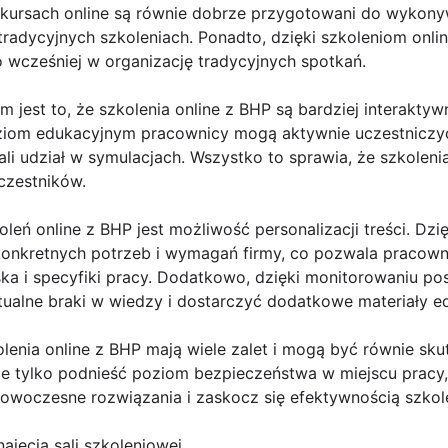
 kursach online są równie dobrze przygotowani do wykon
w tradycyjnych szkoleniach. Ponadto, dzięki szkoleniom onl
 wcześniej w organizację tradycyjnych spotkań.
 jest to, że szkolenia online z BHP są bardziej interakty
iom edukacyjnym pracownicy mogą aktywnie uczestniczyć
ali udział w symulacjach. Wszystko to sprawia, że szkolenia 
uczestników.
eń online z BHP jest możliwość personalizacji treści. Dz
onkretnych potrzeb i wymagań firmy, co pozwala pracow
ka i specyfiki pracy. Dodatkowo, dzięki monitorowaniu 
alne braki w wiedzy i dostarczyć dodatkowe materiały e
lenia online z BHP mają wiele zalet i mogą być równie sku
nie tylko podnieść poziom bezpieczeństwa w miejscu pracy
nowoczesne rozwiązania i zaskocz się efektywnością szkol
ajęcia sali szkoleniowej