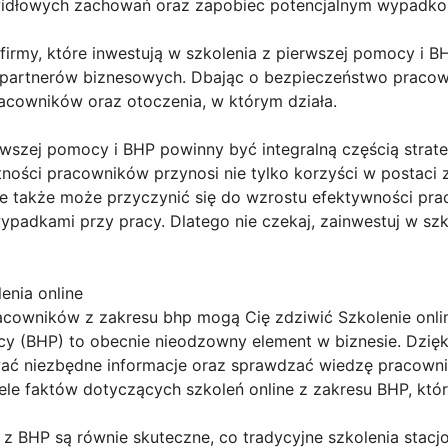
rawidłowych zachowań oraz zapobiec potencjalnym wypadk
irmy, które inwestują w szkolenia z pierwszej pomocy i B
 i partnerów biznesowych. Dbając o bezpieczeństwo pracow
acowników oraz otoczenia, w którym działa.
wszej pomocy i BHP powinny być integralną częścią strateg
tności pracowników przynosi nie tylko korzyści w postaci
le także może przyczynić się do wzrostu efektywności prac
ypadkami przy pracy. Dlatego nie czekaj, zainwestuj w s
enia online
pracowników z zakresu bhp mogą Cię zdziwić Szkolenie onl
cy (BHP) to obecnie nieodzowny element w biznesie. Dzięki
ać niezbędne informacje oraz sprawdzać wiedzę pracowni
iele faktów dotyczących szkoleń online z zakresu BHP, któ
e z BHP są równie skuteczne, co tradycyjne szkolenia stacj