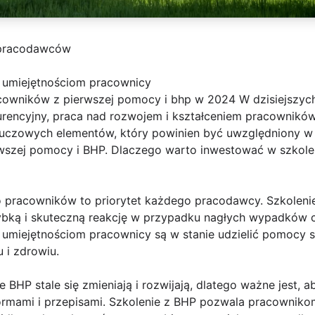
 pracodawców
i umiejętnościom pracownicy
acowników z pierwszej pomocy i bhp w 2024 W dzisiejszych
kurencyjny, praca nad rozwojem i kształceniem pracowników 
kluczowych elementów, który powinien być uwzględniony w 
wszej pomocy i BHP. Dlaczego warto inwestować w szkole
 pracowników to priorytet każdego pracodawcy. Szkoleni
ką i skuteczną reakcję w przypadku nagłych wypadków cz
i umiejętnościom pracownicy są w stanie udzielić pomocy
 i zdrowiu.
 BHP stale się zmieniają i rozwijają, dlatego ważne jest, a
rmami i przepisami. Szkolenie z BHP pozwala pracowniko