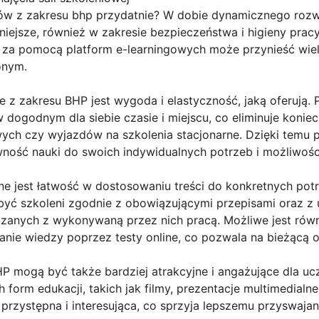
ków z zakresu bhp przydatnie? W dobie dynamicznego rozwo
rniejsze, również w zakresie bezpieczeństwa i higieny prac
 za pomocą platform e-learningowych może przynieść wie
onym.
ne z zakresu BHP jest wygoda i elastyczność, jaką oferują
 dogodnym dla siebie czasie i miejscu, co eliminuje koniec
ych czy wyjazdów na szkolenia stacjonarne. Dzięki temu
ność nauki do swoich indywidualnych potrzeb i możliwośc
ne jest łatwość w dostosowaniu treści do konkretnych potr
być szkoleni zgodnie z obowiązującymi przepisami oraz z
zanych z wykonywaną przez nich pracą. Możliwe jest rów
nie wiedzy poprzez testy online, co pozwala na bieżącą o
HP mogą być także bardziej atrakcyjne i angażujące dla uc
form edukacji, takich jak filmy, prezentacje multimedialne
j przystępna i interesująca, co sprzyja lepszemu przyswaja