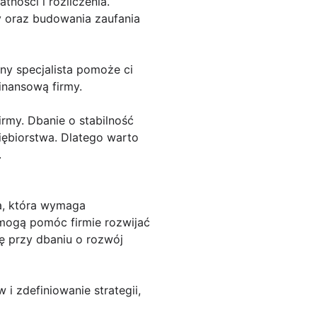
ności i rozliczenia.
my oraz budowania zaufania
y specjalista pomoże ci
inansową firmy.
rmy. Dbanie o stabilność
iębiorstwa. Dlatego warto
.
a, która wymaga
mogą pomóc firmie rozwijać
ę przy dbaniu o rozwój
 i zdefiniowanie strategii,