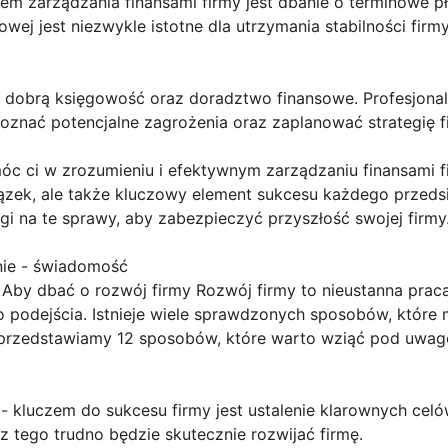
 zarządzania finansami firmy jest dbanie o terminowe płat
owej jest niezwykle istotne dla utrzymania stabilności fir
dobrą księgowość oraz doradztwo finansowe. Profesjonaln
oznać potencjalne zagrożenia oraz zaplanować strategię f
c ci w zrozumieniu i efektywnym zarządzaniu finansami fi
iązek, ale także kluczowy element sukcesu każdego przeds
gi na te sprawy, aby zabezpieczyć przyszłość swojej firmy
nie - świadomość
by dbać o rozwój firmy Rozwój firmy to nieustanna prac
podejścia. Istnieje wiele sprawdzonych sposobów, które 
ej przedstawiamy 12 sposobów, które warto wziąć pod uwag
i - kluczem do sukcesu firmy jest ustalenie klarownych celów
z tego trudno będzie skutecznie rozwijać firmę.