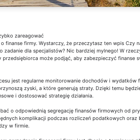
szybko zareagować
o finanse firmy. Wystarczy, że przeczytasz ten wpis Czy n
ko zadanie dla specjalistów? Nic bardziej mylnego! W rzeczy
 przedsiębiorca może podjąć, aby zabezpieczyć finanse swo
cesu jest regularne monitorowanie dochodów i wydatków f
a przynoszą zyski, a które generują straty. Dzięki temu bę
sowe i dostosować strategię działania.
dbać o odpowiednią segregację finansów firmowych od pry
będnych komplikacji podczas rozliczeń podatkowych oraz b
zy w firmie.