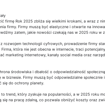
ały
 firmę Rok 2025 zbliża się wielkimi krokami, a wraz z nim
ia firmy. Firmy muszą być elastyczne i otwarte na innowac
rawdźmy zatem, jakie nowości czekają nas w 2025 roku w z
 z rozwojem technologii cyfrowych, prowadzenie firmy stani
 Firma, która nie jest obecna w internecie, traci potencjal
ć marketing internetowy, kanały social media oraz narzęd
rona środowiska i dbałość o odpowiedzialność społeczną 
 w biznesie. Firmy muszą być odpowiedzialne społecznie i
ć się do ochrony planety.
a to trend, który zyskuje na popularności, a w 2025 roku m
ą się na pracę zdalną, co pozwala obniżyć koszty oraz zw