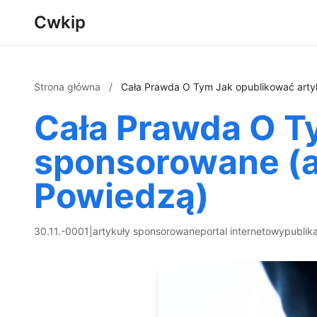
Cwkip
Strona główna
/
Cała Prawda O Tym Jak opublikować arty
Cała Prawda O T
sponsorowane (a
Powiedzą)
30.11.-0001
|
artykuły sponsorowane
portal internetowy
publik