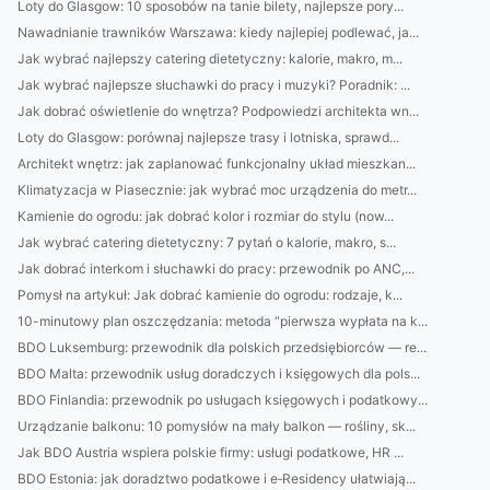
Loty do Glasgow: 10 sposobów na tanie bilety, najlepsze pory...
Nawadnianie trawników Warszawa: kiedy najlepiej podlewać, ja...
Jak wybrać najlepszy catering dietetyczny: kalorie, makro, m...
Jak wybrać najlepsze słuchawki do pracy i muzyki? Poradnik: ...
Jak dobrać oświetlenie do wnętrza? Podpowiedzi architekta wn...
Loty do Glasgow: porównaj najlepsze trasy i lotniska, sprawd...
Architekt wnętrz: jak zaplanować funkcjonalny układ mieszkan...
Klimatyzacja w Piasecznie: jak wybrać moc urządzenia do metr...
Kamienie do ogrodu: jak dobrać kolor i rozmiar do stylu (now...
Jak wybrać catering dietetyczny: 7 pytań o kalorie, makro, s...
Jak dobrać interkom i słuchawki do pracy: przewodnik po ANC,...
Pomysł na artykuł: Jak dobrać kamienie do ogrodu: rodzaje, k...
10-minutowy plan oszczędzania: metoda “pierwsza wypłata na k...
BDO Luksemburg: przewodnik dla polskich przedsiębiorców — re...
BDO Malta: przewodnik usług doradczych i księgowych dla pols...
BDO Finlandia: przewodnik po usługach księgowych i podatkowy...
Urządzanie balkonu: 10 pomysłów na mały balkon — rośliny, sk...
Jak BDO Austria wspiera polskie firmy: usługi podatkowe, HR ...
BDO Estonia: jak doradztwo podatkowe i e‑Residency ułatwiają...