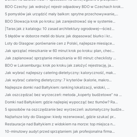
BDO Czechy: jak wdrożyć rejestr odpadowy BDO w Czechach krok...
5 pomysłów jak urządzić mały balkon: sprytne przechowywanie,...
BDO Słowacja krok po kroku: jak zarejestrować się w systemie...
|Taras jak z katalogu: 10 zasad architektury ogrodowej—ścież...
5 błędów w doborze mebli do biura: jak dopasować biurko i kr...
Loty do Glasgow: porównanie cen z Polski, najlepsze miesiące...
Jak sprzątać mieszkanie w 60 minut krok po kroku: plan, chec...
Jak zaplanować sprzątanie mieszkania w 60 minut: checklisty ...
BDO w Luksemburgu: krok po kroku jak założyć rejestrację, ja...
Jak wybrać najlepszy catering dietetyczny: kaloryczność, mak...
Jak wybrać catering dietetyczny: 7 kryteriów (kalorie, makro...
Najlepsze domki nad Bałtykiem: ranking lokalizacji, widoki, ...
Jak oszczędzać bez wyrzeczeń: metoda „koperty budżetowe” na ...
Domki nad Bałtykiem: gdzie najlepiej wypocząć bez tłumów? Ra...
5 sposobów na oszczędzanie bez wyrzeczeń: automatyczny budże...
Najtańsze loty do Glasgow: kiedy rezerwować, gdzie szukać pr...
Restauracje nad Bałtykiem z widokiem na morze: top miejsca n...
10-minutowy audyt przed sprzątaniem: jak profesjonalna firma...