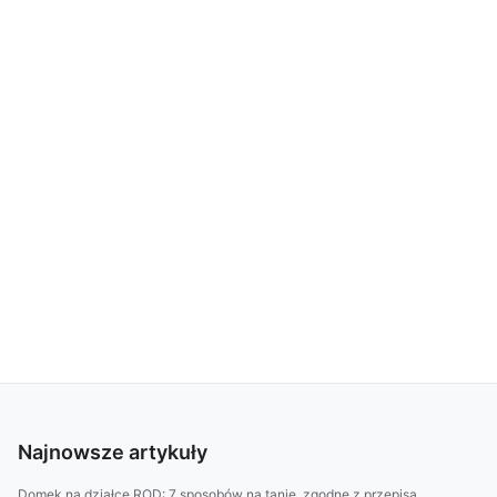
Najnowsze artykuły
Domek na działce ROD: 7 sposobów na tanie, zgodne z przepisa...