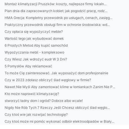
Montaż klimatyzacji Pruszków: koszty, najlepsze firmy lokaln...
Plan dnia dla zapracowanych kobiet: jak pogodzić pracę, rodz...
HMA Grecja: Kompletny przewodnik po usługach, cenach, zasięg...
Praktyczny przewodnik obsługi firm w ochronie środowiska: wd...
Czy opłaca się wypożyczyć meble?
Wartość tego jak wybudować domek
6 Prostych Metod Aby kupić samochód
Wypożyczania mebli - kompleksowo
Czy Wiesz Jak wdrożyć eudr W 3 Dni?
5 Pomysłów Aby reklamować
To może Cię zainteresować. Jak wyposażyć dom profesjonalnie
Czy w 2023 zdołasz obliczyć ślad węglowy w firmie?
Nawet Nie Myśl Aby zamontować klime w łomiankach Zanim Nie P...
Kto może naprawić klimatyzację?
stworzyć ładny dom i ogród? Dobrze albo wcale!
Nigdy Nie Rób Tych 7 Rzeczy Jeśli Chcesz obliczyć ślad węglo...
Czy ktoś wie jak rozwijać technologię?
Czy ktoś może mi pomóc wykonać odbiór elektroodpadów w Biały...
Szukam informacji jak chronić środowisko