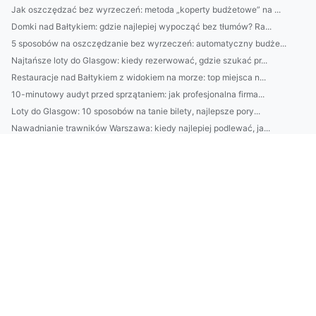
Jak oszczędzać bez wyrzeczeń: metoda „koperty budżetowe” na ...
Domki nad Bałtykiem: gdzie najlepiej wypocząć bez tłumów? Ra...
5 sposobów na oszczędzanie bez wyrzeczeń: automatyczny budże...
Najtańsze loty do Glasgow: kiedy rezerwować, gdzie szukać pr...
Restauracje nad Bałtykiem z widokiem na morze: top miejsca n...
10-minutowy audyt przed sprzątaniem: jak profesjonalna firma...
Loty do Glasgow: 10 sposobów na tanie bilety, najlepsze pory...
Nawadnianie trawników Warszawa: kiedy najlepiej podlewać, ja...
Jak wybrać najlepszy catering dietetyczny: kalorie, makro, m...
Jak wybrać najlepsze słuchawki do pracy i muzyki? Poradnik: ...
Jak dobrać oświetlenie do wnętrza? Podpowiedzi architekta wn...
Loty do Glasgow: porównaj najlepsze trasy i lotniska, sprawd...
Architekt wnętrz: jak zaplanować funkcjonalny układ mieszkan...
Klimatyzacja w Piasecznie: jak wybrać moc urządzenia do metr...
Kamienie do ogrodu: jak dobrać kolor i rozmiar do stylu (now...
Jak wybrać catering dietetyczny: 7 pytań o kalorie, makro, s...
Jak dobrać interkom i słuchawki do pracy: przewodnik po ANC,...
Pomysł na artykuł: Jak dobrać kamienie do ogrodu: rodzaje, k...
10-minutowy plan oszczędzania: metoda “pierwsza wypłata na k...