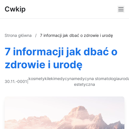
Cwkip
Strona główna
/
7 informacji jak dbać o zdrowie i urodę
7 informacji jak dbać o
zdrowie i urodę
kosmetyki
leki
medycyna
medycyna
stomatologia
urod
30.11.-0001
|
estetyczna