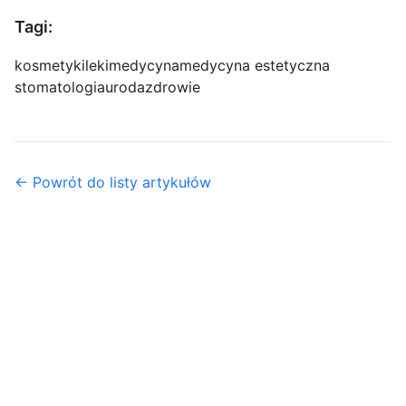
Tagi:
kosmetyki
leki
medycyna
medycyna estetyczna
stomatologia
uroda
zdrowie
← Powrót do listy artykułów