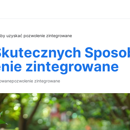
by uzyskać pozwolenie zintegrowane
 Skutecznych Spos
nie zintegrowane
rowane
pozwolenie zintegrowane