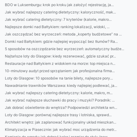
BDO w Luksemburgu: krok po kroku jak założyć rejestrację, ja...
Jak wybrać najlepszy catering dietetyczny: kaloryczność, mak...
Jak wybrać catering dietetyczny: 7 kryteriów (kalorie, makro...
Najlepsze domki nad Bałtykiem: ranking lokalizacji, widoki, ...
Jak oszczędzać bez wyrzeczeń: metoda „koperty budżetowe” na ...
Domki nad Bałtykiem: gdzie najlepiej wypocząć bez tłumów? Ra...
5 sposobów na oszczędzanie bez wyrzeczeń: automatyczny budże...
Najtańsze loty do Glasgow: kiedy rezerwować, gdzie szukać pr...
Restauracje nad Bałtykiem z widokiem na morze: top miejsca n...
10-minutowy audyt przed sprzątaniem: jak profesjonalna firma...
Loty do Glasgow: 10 sposobów na tanie bilety, najlepsze pory...
Nawadnianie trawników Warszawa: kiedy najlepiej podlewać, ja...
Jak wybrać najlepszy catering dietetyczny: kalorie, makro, m...
Jak wybrać najlepsze słuchawki do pracy i muzyki? Poradnik: ...
Jak dobrać oświetlenie do wnętrza? Podpowiedzi architekta wn...
Loty do Glasgow: porównaj najlepsze trasy i lotniska, sprawd...
Architekt wnętrz: jak zaplanować funkcjonalny układ mieszkan...
Klimatyzacja w Piasecznie: jak wybrać moc urządzenia do metr...
Kamienie do ogrodu: jak dobrać kolor i rozmiar do stylu (now...