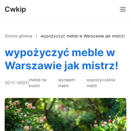
Cwkip
Strona główna
/
wypożyczyć meble w Warszawie jak mistrz!
wypożyczyć meble w
Warszawie jak mistrz!
meble na
wynajem
wypożyczalnia
30.11.-0001
|
event
mebli
mebli