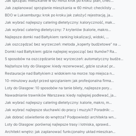
Jak sprzątać mieszkanie w 60 minut krok po kroku: plan, chec...
Jak zaplanować sprzątanie mieszkania w 60 minut: checklisty ...
BDO w Luksemburgu: krok po kroku jak założyć rejestrację, ja...
Jak wybrać najlepszy catering dietetyczny: kaloryczność, mak...
Jak wybrać catering dietetyczny: 7 kryteriów (kalorie, makro...
Najlepsze domki nad Bałtykiem: ranking lokalizacji, widoki, ...
Jak oszczędzać bez wyrzeczeń: metoda „koperty budżetowe” na ...
Domki nad Bałtykiem: gdzie najlepiej wypocząć bez tłumów? Ra...
5 sposobów na oszczędzanie bez wyrzeczeń: automatyczny budże...
Najtańsze loty do Glasgow: kiedy rezerwować, gdzie szukać pr...
Restauracje nad Bałtykiem z widokiem na morze: top miejsca n...
10-minutowy audyt przed sprzątaniem: jak profesjonalna firma...
Loty do Glasgow: 10 sposobów na tanie bilety, najlepsze pory...
Nawadnianie trawników Warszawa: kiedy najlepiej podlewać, ja...
Jak wybrać najlepszy catering dietetyczny: kalorie, makro, m...
Jak wybrać najlepsze słuchawki do pracy i muzyki? Poradnik: ...
Jak dobrać oświetlenie do wnętrza? Podpowiedzi architekta wn...
Loty do Glasgow: porównaj najlepsze trasy i lotniska, sprawd...
Architekt wnętrz: jak zaplanować funkcjonalny układ mieszkan...