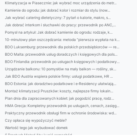
Klimatyzacja w Piasecznie: jak wybrać moc urządzenia do metr...
Kamienie do ogrodu: jak dobrać kolor i rozmiar do stylu (now...
Jak wybrać catering dietetyczny: 7 pytań o kalorie, makro, s...
Jak dobrać interkom i słuchawki do pracy: przewodnik po ANC,...
Pomysł na artykuł: Jak dobrać kamienie do ogrodu: rodzaje, k...
10-minutowy plan oszczędzania: metoda “pierwsza wypłata na k...
BDO Luksemburg: przewodnik dla polskich przedsiębiorców — re...
BDO Malta: przewodnik usług doradczych i księgowych dla pols...
BDO Finlandia: przewodnik po usługach księgowych i podatkowy...
Urządzanie balkonu: 10 pomysłów na mały balkon — rośliny, sk...
Jak BDO Austria wspiera polskie firmy: usługi podatkowe, HR ...
BDO Estonia: jak doradztwo podatkowe i e‑Residency ułatwiają...
Montaż klimatyzacji Pruszków: koszty, najlepsze firmy lokaln...
Plan dnia dla zapracowanych kobiet: jak pogodzić pracę, rodz...
HMA Grecja: Kompletny przewodnik po usługach, cenach, zasięg...
Praktyczny przewodnik obsługi firm w ochronie środowiska: wd...
Czy opłaca się wypożyczyć meble?
Wartość tego jak wybudować domek
6 Prostych Metod Aby kupić samochód