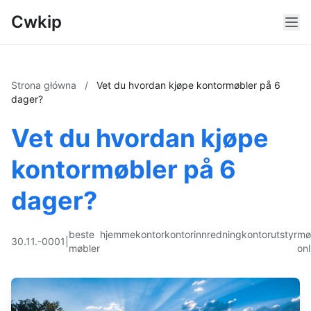
Cwkip
Strona główna
/
Vet du hvordan kjøpe kontormøbler på 6
dager?
Vet du hvordan kjøpe
kontormøbler på 6
dager?
beste
hjemmekontor
kontorinnredning
kontorutstyr
mø
30.11.-0001
|
møbler
onl