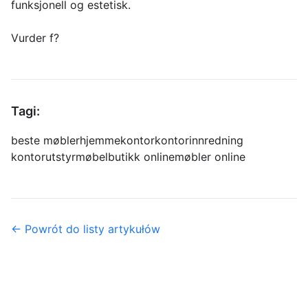
funksjonell og estetisk.
Vurder f?
Tagi:
beste møbler
hjemmekontor
kontorinnredning
kontorutstyr
møbelbutikk online
møbler online
← Powrót do listy artykułów