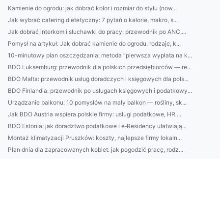
Kamienie do ogrodu: jak dobrać kolor i rozmiar do stylu (now...
Jak wybrać catering dietetyczny: 7 pytań o kalorie, makro, s...
Jak dobrać interkom i słuchawki do pracy: przewodnik po ANC,...
Pomysł na artykuł: Jak dobrać kamienie do ogrodu: rodzaje, k...
10-minutowy plan oszczędzania: metoda “pierwsza wypłata na k...
BDO Luksemburg: przewodnik dla polskich przedsiębiorców — re...
BDO Malta: przewodnik usług doradczych i księgowych dla pols...
BDO Finlandia: przewodnik po usługach księgowych i podatkowy...
Urządzanie balkonu: 10 pomysłów na mały balkon — rośliny, sk...
Jak BDO Austria wspiera polskie firmy: usługi podatkowe, HR ...
BDO Estonia: jak doradztwo podatkowe i e‑Residency ułatwiają...
Montaż klimatyzacji Pruszków: koszty, najlepsze firmy lokaln...
Plan dnia dla zapracowanych kobiet: jak pogodzić pracę, rodz...
HMA Grecja: Kompletny przewodnik po usługach, cenach, zasięg...
Praktyczny przewodnik obsługi firm w ochronie środowiska: wd...
Czy opłaca się wypożyczyć meble?
Wartość tego jak wybudować domek
6 Prostych Metod Aby kupić samochód