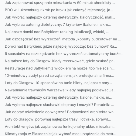
Jak zaplanować sprzątanie mieszkania w 60 minut: checklisty ...
BDO w Luksemburgu: krok po kroku jak założyć rejestrację, ja...
Jak wybrać najlepszy catering dietetyczny: kaloryczność, mak...
Jak wybrać catering dietetyczny: 7 kryteriów (kalorie, makro...
Najlepsze domki nad Bałtykiem: ranking lokalizacji, widoki, ...
Jak oszczędzać bez wyrzeczeń: metoda „koperty budżetowe” na ...
Domki nad Bałtykiem: gdzie najlepiej wypocząć bez tłumów? Ra...
5 sposobów na oszczędzanie bez wyrzeczeń: automatyczny budże...
Najtańsze loty do Glasgow: kiedy rezerwować, gdzie szukać pr...
Restauracje nad Bałtykiem z widokiem na morze: top miejsca n...
10-minutowy audyt przed sprzątaniem: jak profesjonalna firma...
Loty do Glasgow: 10 sposobów na tanie bilety, najlepsze pory...
Nawadnianie trawników Warszawa: kiedy najlepiej podlewać, ja...
Jak wybrać najlepszy catering dietetyczny: kalorie, makro, m...
Jak wybrać najlepsze słuchawki do pracy i muzyki? Poradnik: ...
Jak dobrać oświetlenie do wnętrza? Podpowiedzi architekta wn...
Loty do Glasgow: porównaj najlepsze trasy i lotniska, sprawd...
Architekt wnętrz: jak zaplanować funkcjonalny układ mieszkan...
Klimatyzacja w Piasecznie: jak wybrać moc urządzenia do metr...