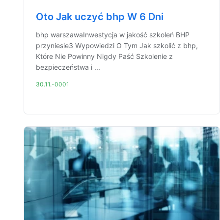
Oto Jak uczyć bhp W 6 Dni
bhp warszawaInwestycja w jakość szkoleń BHP
przyniesie3 Wypowiedzi O Tym Jak szkolić z bhp,
Które Nie Powinny Nigdy Paść Szkolenie z
bezpieczeństwa i ...
30.11.-0001