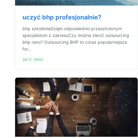
uczyć bhp profesjonalnie?
bhp szkoleniaDzięki odpowiednio przeszkolonym
specjalistom z zakresuCzy można zlecić outsourcing
bhp rano? Outsourcing BHP to coraz popularniejsza
for...
30.11.-0001