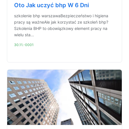
Oto Jak uczyć bhp W 6 Dni
szkolenie bhp warszawaBezpieczeństwo i higiena
pracy są ważneAle jak korzystać ze szkoleń bhp?
Szkolenia BHP to obowiązkowy element pracy na
wielu sta...
30.11.-0001