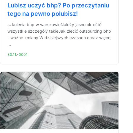
Lubisz uczyć bhp? Po przeczytaniu
tego na pewno polubisz!
szkolenia bhp w warszawieNależy jasno określić
wszystkie szczegóły takieJak zlecić outsourcing bhp
- ważne zmiany W dzisiejszych czasach coraz więcej
...
30.11.-0001