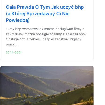
Cała Prawda O Tym Jak uczyć bhp
(a Której Sprzedawcy Ci Nie
Powiedzą)
kursy bhp warszawaJak można obsługiwać firmy z
zakresuJak można obsługiwać firmy z zakresu bhp?
Obsługa firm z zakresu bezpieczeństwa i higieny
pracy ...
30.11.-0001