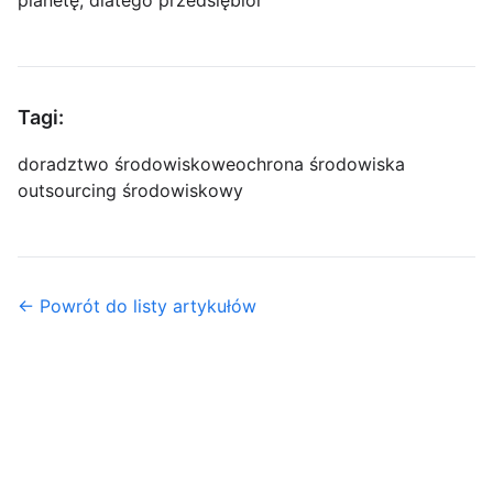
planetę, dlatego przedsiębior
Tagi:
doradztwo środowiskowe
ochrona środowiska
outsourcing środowiskowy
← Powrót do listy artykułów