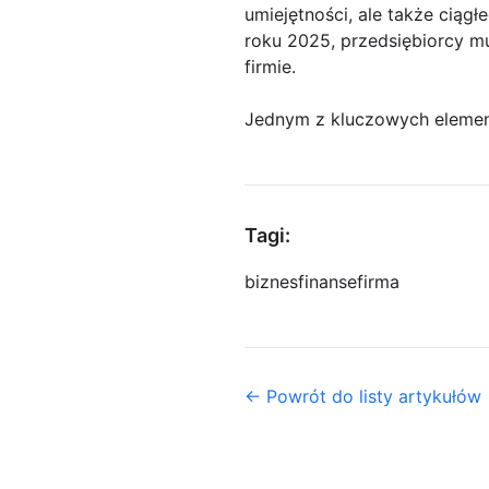
umiejętności, ale także ciąg
roku 2025, przedsiębiorcy m
firmie.
Jednym z kluczowych eleme
Tagi:
biznes
finanse
firma
← Powrót do listy artykułów