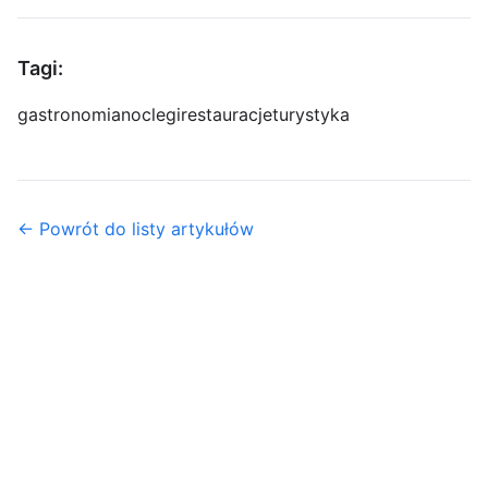
Tagi:
gastronomia
noclegi
restauracje
turystyka
← Powrót do listy artykułów