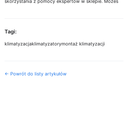
skorzystania z pomocy ekspertów w sklepie. Możes
Tagi:
klimatyzacja
klimatyzatory
montaż klimatyzacji
← Powrót do listy artykułów