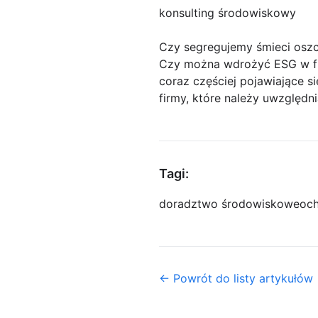
konsulting środowiskowy
Czy segregujemy śmieci osz
Czy można wdrożyć ESG w fir
coraz częściej pojawiające s
firmy, które należy uwzględn
Tagi:
doradztwo środowiskowe
och
← Powrót do listy artykułów