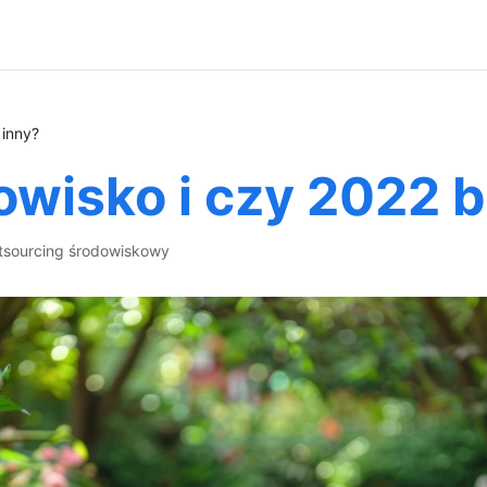
 inny?
owisko i czy 2022 b
tsourcing środowiskowy