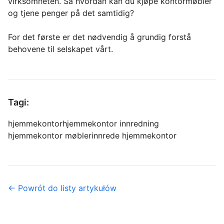
virksomheten. Så hvordan kan du kjøpe kontormøbler
og tjene penger på det samtidig?
For det første er det nødvendig å grundig forstå
behovene til selskapet vårt.
Tagi:
hjemmekontor
hjemmekontor innredning
hjemmekontor møbler
innrede hjemmekontor
← Powrót do listy artykułów