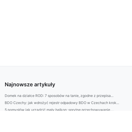
Najnowsze artykuły
Domek na działce ROD: 7 sposobów na tanie, zgodne z przepisa...
BDO Czechy: jak wdrożyć rejestr odpadowy BDO w Czechach krok...
5 pomysłów jak urządzić mały balkon: sprytne przechowywanie,...
BDO Słowacja krok po kroku: jak zarejestrować się w systemie...
|Taras jak z katalogu: 10 zasad architektury ogrodowej—ścież...
5 błędów w doborze mebli do biura: jak dopasować biurko i kr...