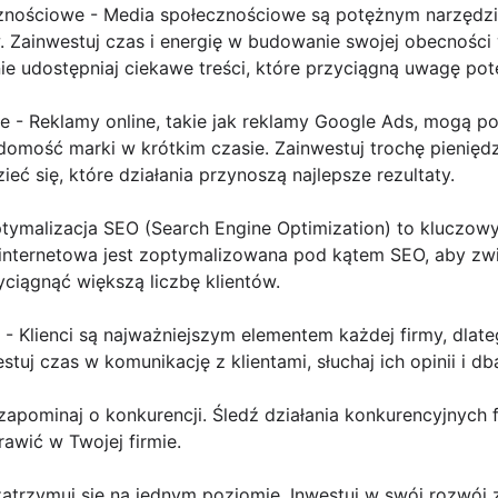
znościowe - Media społecznościowe są potężnym narzędzi
 Zainwestuj czas i energię w budowanie swojej obecności
ie udostępniaj ciekawe treści, które przyciągną uwagę pot
ne - Reklamy online, takie jak reklamy Google Ads, mogą 
domość marki w krótkim czasie. Zainwestuj trochę pieniędz
eć się, które działania przynoszą najlepsze rezultaty.
Optymalizacja SEO (Search Engine Optimization) to kluczowy
 internetowa jest zoptymalizowana pod kątem SEO, aby zwi
ciągnąć większą liczbę klientów.
mi - Klienci są najważniejszym elementem każdej firmy, dla
estuj czas w komunikację z klientami, słuchaj ich opinii i db
 zapominaj o konkurencji. Śledź działania konkurencyjnych 
awić w Twojej firmie.
Nie zatrzymuj się na jednym poziomie. Inwestuj w swój rozw