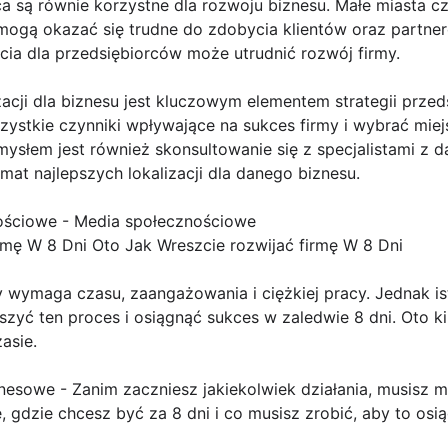
ca są równie korzystne dla rozwoju biznesu. Małe miasta cz
 mogą okazać się trudne do zdobycia klientów oraz partn
rcia dla przedsiębiorców może utrudnić rozwój firmy.
cji dla biznesu jest kluczowym elementem strategii przeds
ystkie czynniki wpływające na sukces firmy i wybrać miej
słem jest również skonsultowanie się z specjalistami z da
mat najlepszych lokalizacji dla danego biznesu.
ościowe - Media społecznościowe
rmę W 8 Dni Oto Jak Wreszcie rozwijać firmę W 8 Dni
y wymaga czasu, zaangażowania i ciężkiej pracy. Jednak ist
zyć ten proces i osiągnąć sukces w zaledwie 8 dni. Oto k
asie.
iznesowe - Zanim zaczniesz jakiekolwiek działania, musisz m
, gdzie chcesz być za 8 dni i co musisz zrobić, aby to osi