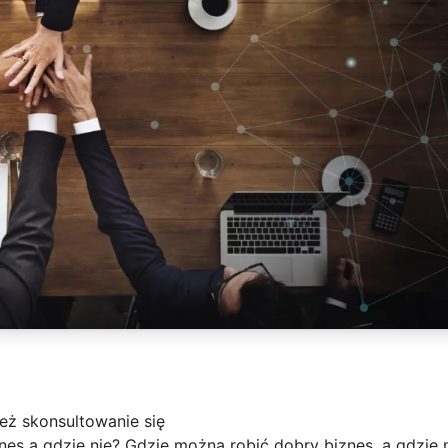
ż skonsultowanie się
es a gdzie nie? Gdzie można robić dobry biznes, a gdzie n