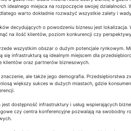
h idealnego miejsca na rozpoczęcie swojej działalności. 
 dlatego warto dokładnie rozważyć wszystkie zalety i wad
ków decydujących o powodzeniu biznesu jest lokalizacja
ąć na ilość klientów, poziom konkurencji czy perspektywy
przede wszystkim obszar o dużym potencjale rynkowym. Mi
 się infrastrukturą są idealnym miejscem dla przedsiębior
ie klientów oraz partnerów biznesowych.
a znaczenie, ale także jego demografia. Przedsiębiorstwa
dniosą większy sukces w dużych miastach, gdzie konsumen
rencji.
est dostępność infrastruktury i usług wspierających bizne
ngowe czy centra konferencyjne pozwalają na swobodny roz
wych.