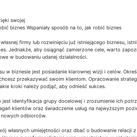
ięki swojej
obić biznes Wspaniały sposób na to, jak robić biznes
łasnej firmy lub rozwinięciu już istniejącego biznesu, istn
s. Jednakże, aby osiągnąć zamierzone cele, warto zapoz
owe w budowaniu udanej działalności.
 w biznesie jest posiadanie klarownej wizji i celów. Okreś
ci chcesz przekazywać swoim klientom. Opracowanie strategi
jakie kroki należy podjąć, aby odnieść sukces.
jest identyfikacja grupy docelowej i zrozumienie ich potr
gań klientów oraz świadczenie usług na najwyższym pozi
ia nowych odbiorców.
j własnych umiejętności oraz dbać o budowanie relacji z 