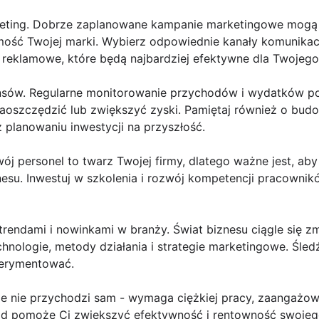
rketing. Dobrze zaplanowane kampanie marketingowe mog
ość Twojej marki. Wybierz odpowiednie kanały komunikacji,
 reklamowe, które będą najbardziej efektywne dla Twojego
inansów. Regularne monitorowanie przychodów i wydatków 
aoszczędzić lub zwiększyć zyski. Pamiętaj również o bud
 planowaniu inwestycji na przyszłość.
wój personel to twarz Twojej firmy, dlatego ważne jest, a
su. Inwestuj w szkolenia i rozwój kompetencji pracownikó
trendami i nowinkami w branży. Świat biznesu ciągle się zm
hnologie, metody działania i strategie marketingowe. Śled
sperymentować.
ie nie przychodzi sam - wymaga ciężkiej pracy, zaangażowa
d pomoże Ci zwiększyć efektywność i rentowność swojego