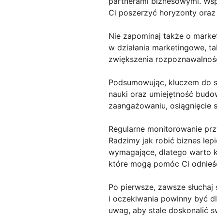
partnerami biznesowymi. Wspó
Ci poszerzyć horyzonty oraz
Nie zapominaj także o market
w działania marketingowe, t
zwiększenia rozpoznawalności
Podsumowując, kluczem do su
nauki oraz umiejętność budowa
zaangażowaniu, osiągnięcie s
Regularne monitorowanie p
Radzimy jak robić biznes lep
wymagające, dlatego warto ko
które mogą pomóc Ci odnieść
Po pierwsze, zawsze słuchaj 
i oczekiwania powinny być dla
uwag, aby stale doskonalić sw