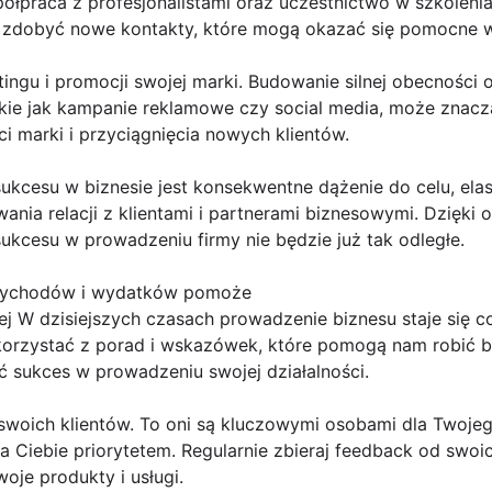
łpraca z profesjonalistami oraz uczestnictwo w szkolenia
 zdobyć nowe kontakty, które mogą okazać się pomocne w
ingu i promocji swojej marki. Budowanie silnej obecności 
akie jak kampanie reklamowe czy social media, może znacz
 marki i przyciągnięcia nowych klientów.
kcesu w biznesie jest konsekwentne dążenie do celu, ela
nia relacji z klientami i partnerami biznesowymi. Dzięki od
ukcesu w prowadzeniu firmy nie będzie już tak odległe.
rzychodów i wydatków pomoże
iej W dzisiejszych czasach prowadzenie biznesu staje się c
rzystać z porad i wskazówek, które pomogą nam robić bizn
 sukces w prowadzeniu swojej działalności.
swoich klientów. To oni są kluczowymi osobami dla Twojego
 Ciebie priorytetem. Regularnie zbieraj feedback od swoich
oje produkty i usługi.